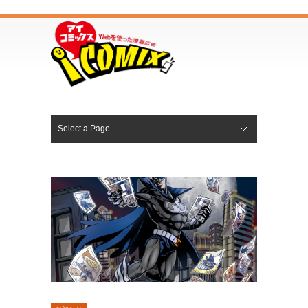
Select a Page
WEB漫画の制作
漫画ランディングページの制作
漫画パンフレットの制作
漫画チラシ（漫画フライヤー）の制作
漫画小冊子の制作
漫画マニュアルの制作
漫画動画の制作
PR漫画サービス一覧
Hide Navigation
ホーム
サービス
会社概要
Q&A
お知らせ
お問合せ