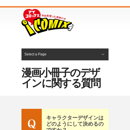
Select a Page
WEB漫画の制作
漫画ランディングページの制作
漫画パンフレットの制作
漫画チラシ（漫画フライヤー）の制作
漫画小冊子の制作
漫画マニュアルの制作
漫画動画の制作
PR漫画サービス一覧
Hide Navigation
ホーム
サービス
会社概要
Q&A
お知らせ
お問合せ
漫画小冊子のデザ
インに関する質問
キャラクターデザインは
どのようにして決めるの
ですか？