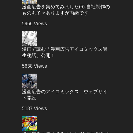
漫画広告を集めてみました(6)-自社制作の
ものも多々ありますが内緒です
5966
Views
漫画で読む「漫画広告アイコミックス誕
生秘話」公開！
5638
Views
漫画広告のアイコミックス ウェブサイ
ト開設
5187
Views