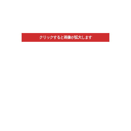
クリックすると画像が拡大します