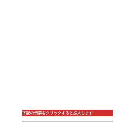
下記の伝票をクリックすると拡大します