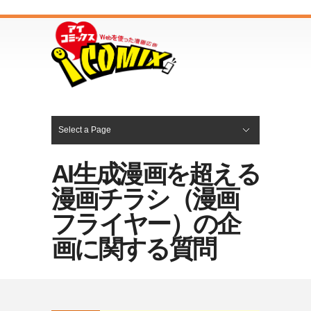
Select a Page
WEB漫画の制作
漫画ランディングページの制作
漫画パンフレットの制作
漫画チラシ（漫画フライヤー）の制作
漫画小冊子の制作
漫画マニュアルの制作
漫画動画の制作
PR漫画サービス一覧
Hide Navigation
ホーム
サービス
会社概要
Q&A
お知らせ
お問合せ
AI生成漫画を超える
漫画チラシ（漫画
フライヤー）の企
画に関する質問